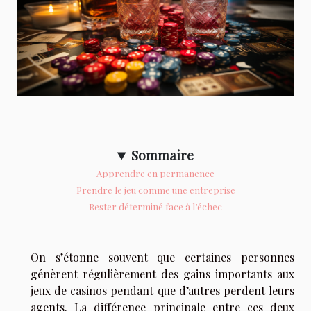
Sommaire
Apprendre en permanence
Prendre le jeu comme une entreprise
Rester déterminé face à l’échec
On s’étonne souvent que certaines personnes
génèrent régulièrement des gains importants aux
jeux de casinos pendant que d’autres perdent leurs
agents. La différence principale entre ces deux