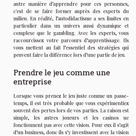
autre manière d’apprendre pour ces personnes,
c'est de se faire former auprès des experts du
milieu. En réalité, l’autodidactisme a ses limites en
particulier dans un univers aussi dynamique et
complexe que le gambling. Avec les experts, vous
raccourcissez votre parcours d’apprentissage. Ils
vous mettent au fait l’essentiel des stratégies qui
peuvent faire la différence lors d’une partie de jeu.
Prendre le jeu comme une
entreprise
Lorsque vous prenez le jeu juste comme un passe-
temps, il est très probable que vous expérimentiez
souvent des pertes lors de vos parties. La raison est
simple, les autres joueurs et les casinos ne
fonctionnent pas avec cette vision. Pour eux il s’agit
d’un business, donc ils s’y investissent avec la vision