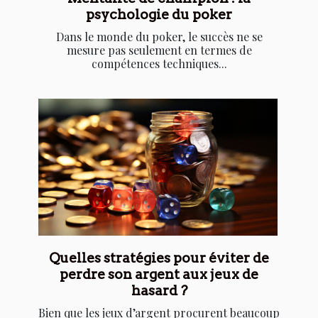
psychologie du poker
Dans le monde du poker, le succès ne se
mesure pas seulement en termes de
compétences techniques...
Quelles stratégies pour éviter de
perdre son argent aux jeux de
hasard ?
Bien que les jeux d’argent procurent beaucoup