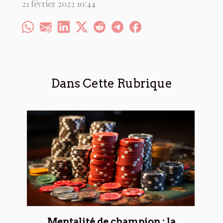
21 février 2022 10:44
Dans Cette Rubrique
Mentalité de champion : la