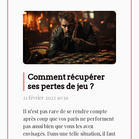
Comment récupérer
ses pertes de jeu ?
21 février 2022 10:39
Il n’est pas rare de se rendre compte
après coup que vos paris ne performent
pas aussi bien que vous les avez
envisagés. Dans une telle situation, il faut