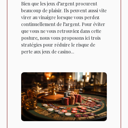
Bien que les jeux d’argent procurent
beaucoup de plaisir. Ils peuvent aussi vite
virer au vinaigre lorsque vous perdez
continuellement de l’argent. Pour éviter
que vous ne vous retrouviez dans cette
posture, nous vous proposons ici trois
stratégies pour réduire le risque de
perte aux jeux de casino...