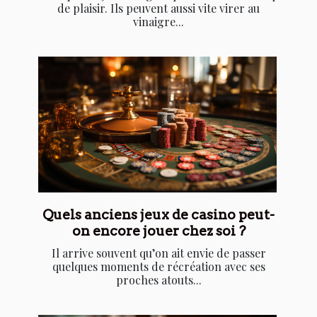
de plaisir. Ils peuvent aussi vite virer au
vinaigre...
Quels anciens jeux de casino peut-
on encore jouer chez soi ?
Il arrive souvent qu’on ait envie de passer
quelques moments de récréation avec ses
proches atouts...